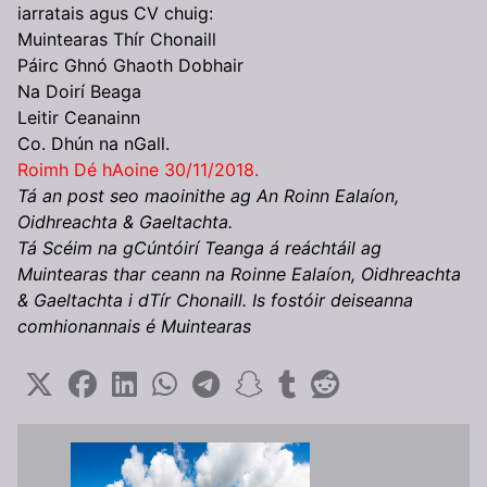
iarratais agus CV chuig:
Muintearas Thír Chonaill
Páirc Ghnó Ghaoth Dobhair
Na Doirí Beaga
Leitir Ceanainn
Co. Dhún na nGall.
Roimh Dé hAoine 30/11/2018.
Tá an post seo maoinithe ag An Roinn Ealaíon,
Oidhreachta & Gaeltachta.
Tá Scéim na gCúntóirí Teanga á reáchtáil ag
Muintearas thar ceann na Roinne Ealaíon, Oidhreachta
& Gaeltachta i dTír Chonaill. Is fostóir deiseanna
comhionannais é Muintearas