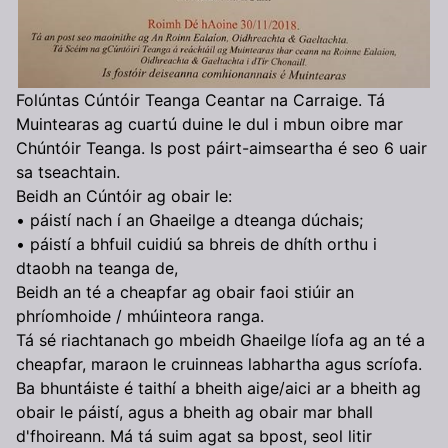
Folúntas Cúntóir Teanga Ceantar na Carraige. Tá
Muintearas ag cuartú duine le dul i mbun oibre mar
Chúntóir Teanga. Is post páirt-aimseartha é seo 6 uair
sa tseachtain.
Beidh an Cúntóir ag obair le:
• páistí nach í an Ghaeilge a dteanga dúchais;
• páistí a bhfuil cuidiú sa bhreis de dhíth orthu i
dtaobh na teanga de,
Beidh an té a cheapfar ag obair faoi stiúir an
phríomhoide / mhúinteora ranga.
Tá sé riachtanach go mbeidh Ghaeilge líofa ag an té a
cheapfar, maraon le cruinneas labhartha agus scríofa.
Ba bhuntáiste é taithí a bheith aige/aici ar a bheith ag
obair le páistí, agus a bheith ag obair mar bhall
d'fhoireann. Má tá suim agat sa bpost, seol litir