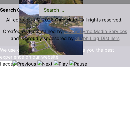
Search Carrick.ie
All content is © 2026
Carrick.ie.
All rights reserved.
Created and maintained by
James Byrne Media Services
and is proudly sponsored by
Sliabh Liag Distillers
We use cookies to ensure that we give you the best
experience on our website.
I accept